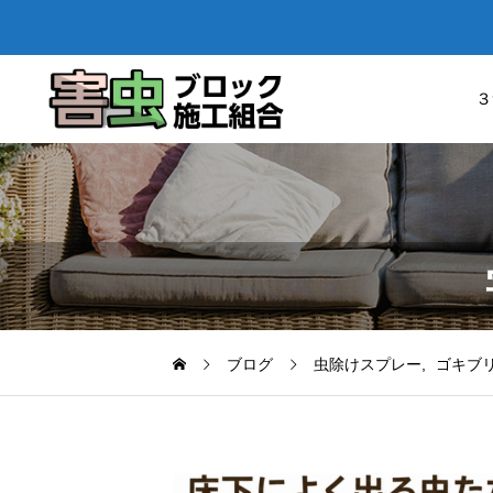
３
ブログ
虫除けスプレー
ゴキブ