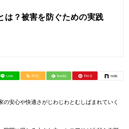
とは？被害を防ぐための実践
Line
RSS
feedly
Pin it
note
家の安心や快適さがじわじわとむしばまれていく