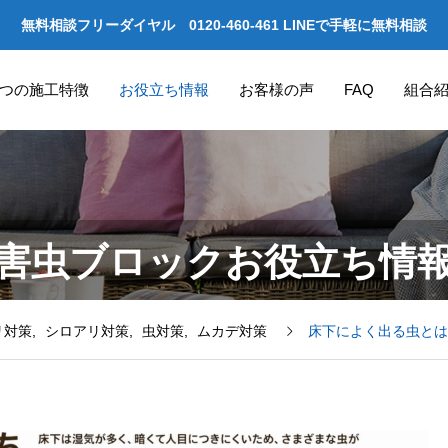
無料相談フリーダイヤル 0120-460-461 LINEで手軽に無料相談
つの施工特徴
お役立ち情報
お客様の声
FAQ
組合
害虫ブロックお役立ち情
リ対策
シロアリ対策
虫対策
ムカデ対策
床下によく出る虫とは